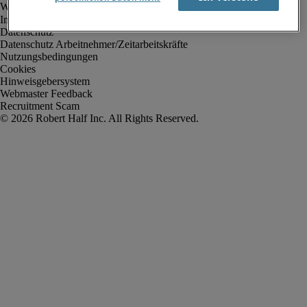
Impressum
Datenschutz
Datenschutz Arbeitnehmer/Zeitarbeitskräfte
Nutzungsbedingungen
Cookies
Hinweisgebersystem
Webmaster Feedback
Recruitment Scam