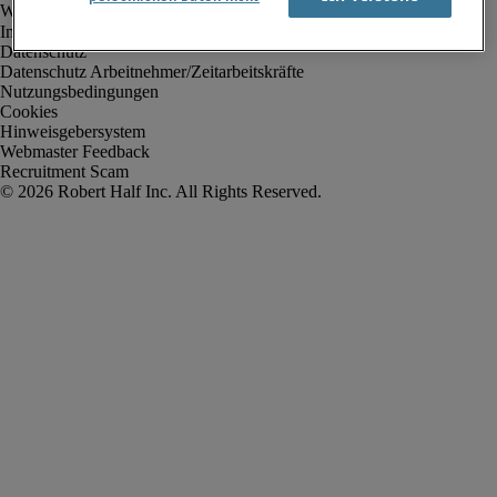
Impressum
Datenschutz
Datenschutz Arbeitnehmer/Zeitarbeitskräfte
Nutzungsbedingungen
Cookies
Hinweisgebersystem
Webmaster Feedback
Recruitment Scam