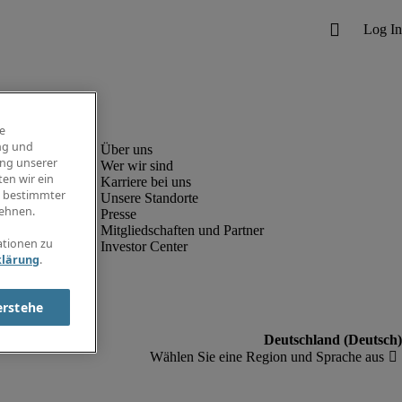
e
ng und
ung unserer
Wer wir sind
en wir ein
Karriere bei uns
g bestimmter
Unsere Standorte
ehnen.
Presse
Mitgliedschaften und Partner
ationen zu
Investor Center
klärung
.
erstehe