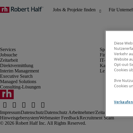
Diese Webs
Nutzererfa
Verkehr au
Jobsuche
Finanz- & Rechn
Website au
Zeitarbeit
IT-Bereich
Opt-out-Si
Direktvermittlung
Kaufmännischer 
Cookies ü
Interim Management
Legal
Executive Search
Ihre Nutzu
Managed Solutions
Cookies un
Consulting-Lösungen
Verkaufen 
Impressum
Datenschutz
Datenschutz Arbeitnehmer/Zeitarbeitskräfte
Nut
Hinweisgebersystem
Webmaster Feedback
Recruitment Scam