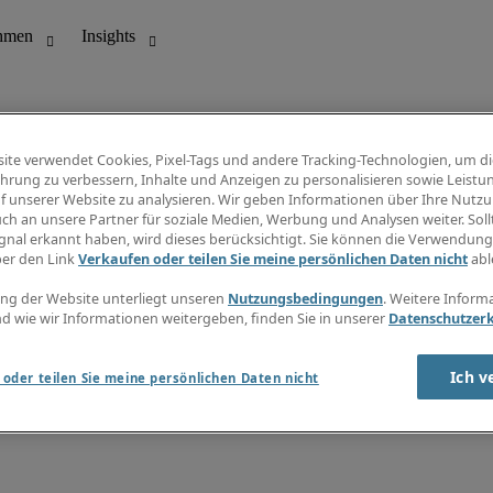
ite verwendet Cookies, Pixel-Tags und andere Tracking-Technologien, um di
hrung zu verbessern, Inhalte und Anzeigen zu personalisieren sowie Leistu
f unserer Website zu analysieren. Wir geben Informationen über Ihre Nutz
ungswesen
Info Center
ch an unsere Partner für soziale Medien, Werbung und Analysen weiter. Sollt
Jobübersicht
gnal erkannt haben, wird dieses berücksichtigt. Sie können die Verwendun
Bereich
Gehaltsübersicht
ber den Link
Verkaufen oder teilen Sie meine persönlichen Daten nicht
abl
E-Learning
Newsletter
ng der Website unterliegt unseren
Nutzungsbedingungen
. Weitere Inform
d wie wir Informationen weitergeben, finden Sie in unserer
Datenschutzer
Ich v
oder teilen Sie meine persönlichen Daten nicht
zungsbedingungen
Cookies