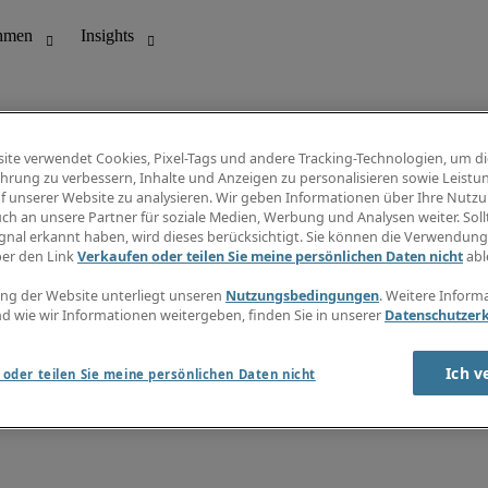
ite verwendet Cookies, Pixel-Tags und andere Tracking-Technologien, um di
hrung zu verbessern, Inhalte und Anzeigen zu personalisieren sowie Leistu
f unserer Website zu analysieren. Wir geben Informationen über Ihre Nutz
ungswesen
Info Center
ch an unsere Partner für soziale Medien, Werbung und Analysen weiter. Sollt
Jobübersicht
gnal erkannt haben, wird dieses berücksichtigt. Sie können die Verwendun
Bereich
Gehaltsübersicht
ber den Link
Verkaufen oder teilen Sie meine persönlichen Daten nicht
abl
E-Learning
Newsletter
ng der Website unterliegt unseren
Nutzungsbedingungen
. Weitere Inform
d wie wir Informationen weitergeben, finden Sie in unserer
Datenschutzer
Ich v
oder teilen Sie meine persönlichen Daten nicht
zungsbedingungen
Cookies