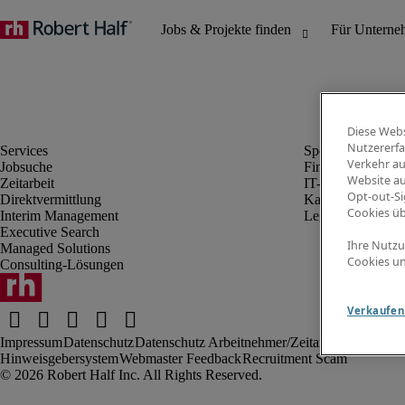
Diese Webs
Nutzererfa
Verkehr au
Jobsuche
Finanz- & Rechn
Website au
Zeitarbeit
IT-Bereich
Opt-out-Si
Direktvermittlung
Kaufmännischer 
Cookies ü
Interim Management
Legal
Executive Search
Ihre Nutzu
Managed Solutions
Cookies un
Consulting-Lösungen
Verkaufen 
Impressum
Datenschutz
Datenschutz Arbeitnehmer/Zeitarbeitskräfte
Nut
Hinweisgebersystem
Webmaster Feedback
Recruitment Scam