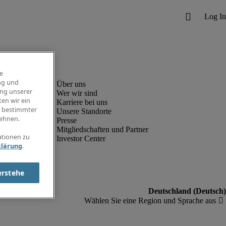
e
ng und
ung unserer
Wer wir sind
en wir ein
Karriere bei uns
g bestimmter
Unsere Standorte
ehnen.
Presse
Mitgliedschaften und Partner
ationen zu
Investor Center
klärung
.
erstehe