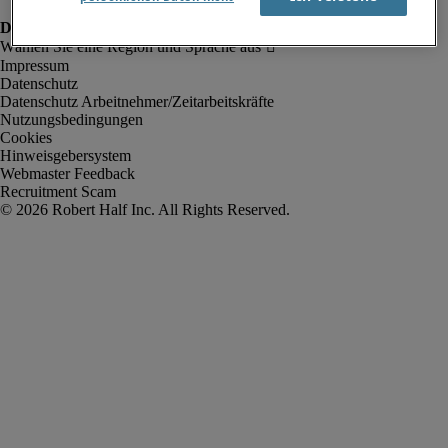
Impressum
Datenschutz
Datenschutz Arbeitnehmer/Zeitarbeitskräfte
Nutzungsbedingungen
Cookies
Hinweisgebersystem
Webmaster Feedback
Recruitment Scam