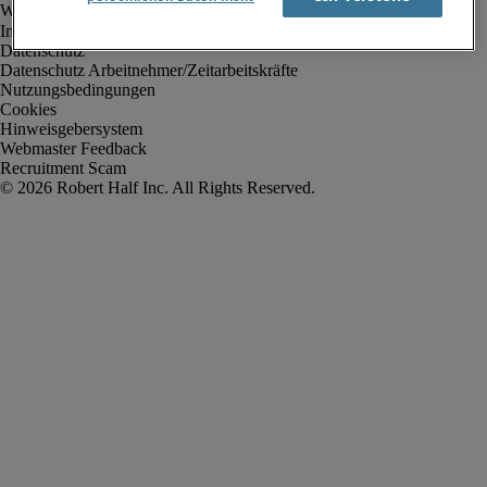
Impressum
Datenschutz
Datenschutz Arbeitnehmer/Zeitarbeitskräfte
Nutzungsbedingungen
Cookies
Hinweisgebersystem
Webmaster Feedback
Recruitment Scam