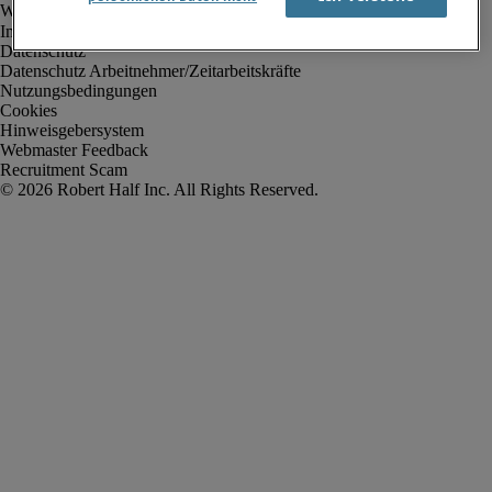
Impressum
Datenschutz
Datenschutz Arbeitnehmer/Zeitarbeitskräfte
Nutzungsbedingungen
Cookies
Hinweisgebersystem
Webmaster Feedback
Recruitment Scam