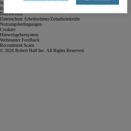
Impressum
Datenschutz
Datenschutz Arbeitnehmer/Zeitarbeitskräfte
Nutzungsbedingungen
Cookies
Hinweisgebersystem
Webmaster Feedback
Recruitment Scam