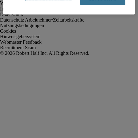
Impressum
Datenschutz
Datenschutz Arbeitnehmer/Zeitarbeitskräfte
Nutzungsbedingungen
Cookies
Hinweisgebersystem
Webmaster Feedback
Recruitment Scam