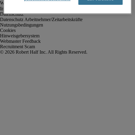
Impressum
Datenschutz
Datenschutz Arbeitnehmer/Zeitarbeitskräfte
Nutzungsbedingungen
Cookies
Hinweisgebersystem
Webmaster Feedback
Recruitment Scam