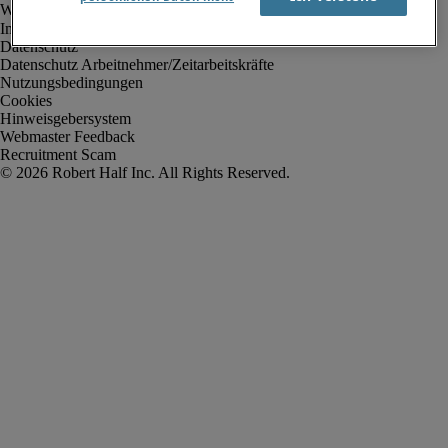
Impressum
Datenschutz
Datenschutz Arbeitnehmer/Zeitarbeitskräfte
Nutzungsbedingungen
Cookies
Hinweisgebersystem
Webmaster Feedback
Recruitment Scam