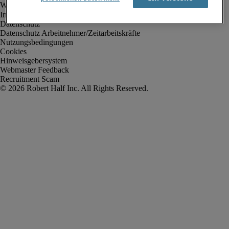
Impressum
Datenschutz
Datenschutz Arbeitnehmer/Zeitarbeitskräfte
Nutzungsbedingungen
Cookies
Hinweisgebersystem
Webmaster Feedback
Recruitment Scam