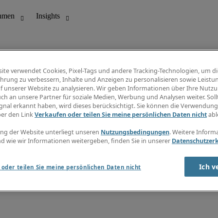
ite verwendet Cookies, Pixel-Tags und andere Tracking-Technologien, um di
hrung zu verbessern, Inhalte und Anzeigen zu personalisieren sowie Leistu
f unserer Website zu analysieren. Wir geben Informationen über Ihre Nutz
ungswesen
Info Center
ch an unsere Partner für soziale Medien, Werbung und Analysen weiter. Sollt
Jobübersicht
gnal erkannt haben, wird dieses berücksichtigt. Sie können die Verwendun
Bereich
Gehaltsübersicht
ber den Link
Verkaufen oder teilen Sie meine persönlichen Daten nicht
abl
E-Learning
Newsletter
ng der Website unterliegt unseren
Nutzungsbedingungen
. Weitere Inform
d wie wir Informationen weitergeben, finden Sie in unserer
Datenschutzer
Ich v
oder teilen Sie meine persönlichen Daten nicht
zungsbedingungen
Cookies