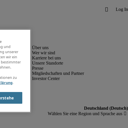
e
ng und
ung unserer
Wer wir sind
en wir ein
Karriere bei uns
g bestimmter
Unsere Standorte
ehnen.
Presse
Mitgliedschaften und Partner
ationen zu
Investor Center
klärung
.
erstehe