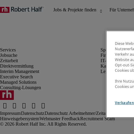
Diese Webs
Nutzererfa
Verkehr au
Jobsuche
Finanz- & Rechn
Website au
Zeitarbeit
IT-Bereich
Opt-out-Si
Direktvermittlung
Kaufmännischer 
Cookies ü
Interim Management
Legal
Executive Search
Ihre Nutzu
Managed Solutions
Cookies un
Consulting-Lösungen
Verkaufen 
Impressum
Datenschutz
Datenschutz Arbeitnehmer/Zeitarbeitskräfte
Nut
Hinweisgebersystem
Webmaster Feedback
Recruitment Scam