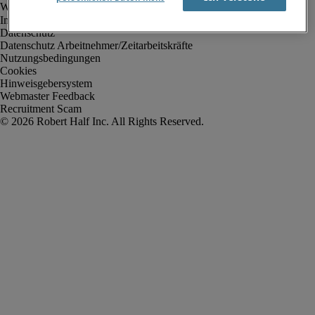
Impressum
Datenschutz
Datenschutz Arbeitnehmer/Zeitarbeitskräfte
Nutzungsbedingungen
Cookies
Hinweisgebersystem
Webmaster Feedback
Recruitment Scam