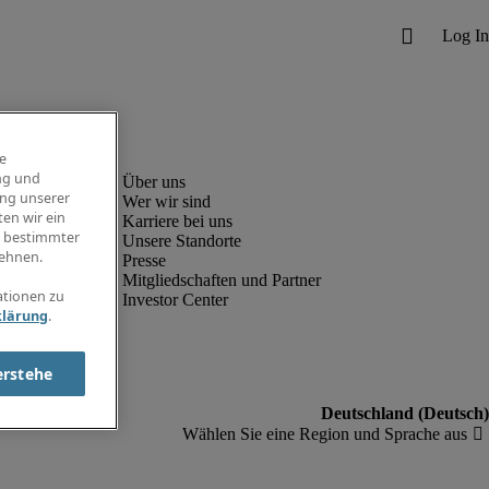
e
ng und
ung unserer
Wer wir sind
en wir ein
Karriere bei uns
g bestimmter
Unsere Standorte
ehnen.
Presse
Mitgliedschaften und Partner
ationen zu
Investor Center
klärung
.
erstehe