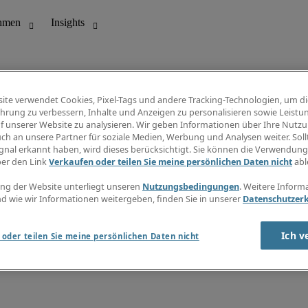
ite verwendet Cookies, Pixel-Tags und andere Tracking-Technologien, um di
hrung zu verbessern, Inhalte und Anzeigen zu personalisieren sowie Leistu
f unserer Website zu analysieren. Wir geben Informationen über Ihre Nutz
ungswesen
Info Center
ch an unsere Partner für soziale Medien, Werbung und Analysen weiter. Sollt
Jobübersicht
gnal erkannt haben, wird dieses berücksichtigt. Sie können die Verwendun
Bereich
Gehaltsübersicht
ber den Link
Verkaufen oder teilen Sie meine persönlichen Daten nicht
abl
E-Learning
Newsletter
ng der Website unterliegt unseren
Nutzungsbedingungen
. Weitere Inform
d wie wir Informationen weitergeben, finden Sie in unserer
Datenschutzer
Ich v
oder teilen Sie meine persönlichen Daten nicht
zungsbedingungen
Cookies