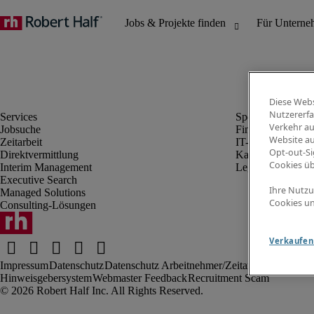
Diese Webs
Nutzererfa
Verkehr au
Jobsuche
Finanz- & Rechn
Website au
Zeitarbeit
IT-Bereich
Opt-out-Si
Direktvermittlung
Kaufmännischer 
Cookies ü
Interim Management
Legal
Executive Search
Ihre Nutzu
Managed Solutions
Cookies un
Consulting-Lösungen
Verkaufen 
Impressum
Datenschutz
Datenschutz Arbeitnehmer/Zeitarbeitskräfte
Nut
Hinweisgebersystem
Webmaster Feedback
Recruitment Scam