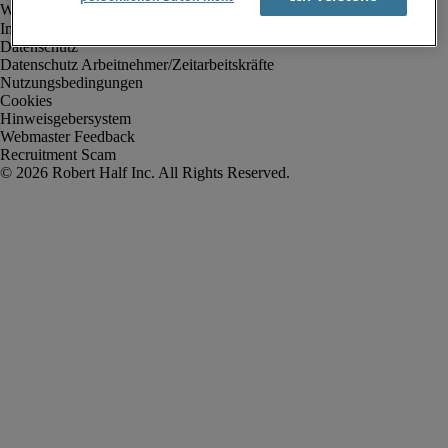
Impressum
Datenschutz
Datenschutz Arbeitnehmer/Zeitarbeitskräfte
Nutzungsbedingungen
Cookies
Hinweisgebersystem
Webmaster Feedback
Recruitment Scam