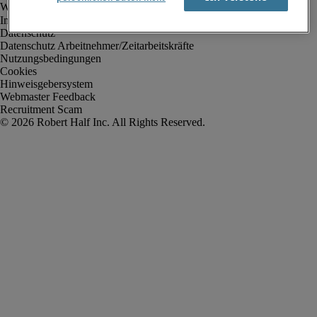
Impressum
Datenschutz
Datenschutz Arbeitnehmer/Zeitarbeitskräfte
Nutzungsbedingungen
Cookies
Hinweisgebersystem
Webmaster Feedback
Recruitment Scam