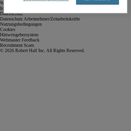
Impressum
Datenschutz
Datenschutz Arbeitnehmer/Zeitarbeitskräfte
Nutzungsbedingungen
Cookies
Hinweisgebersystem
Webmaster Feedback
Recruitment Scam