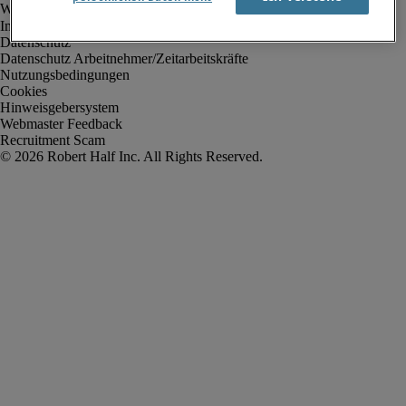
Impressum
Datenschutz
Datenschutz Arbeitnehmer/Zeitarbeitskräfte
Nutzungsbedingungen
Cookies
Hinweisgebersystem
Webmaster Feedback
Recruitment Scam