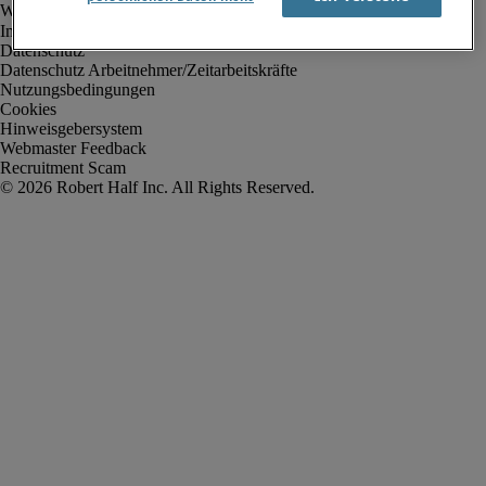
Impressum
Datenschutz
Datenschutz Arbeitnehmer/Zeitarbeitskräfte
Nutzungsbedingungen
Cookies
Hinweisgebersystem
Webmaster Feedback
Recruitment Scam