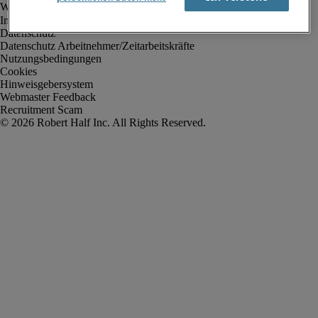
Impressum
Datenschutz
Datenschutz Arbeitnehmer/Zeitarbeitskräfte
Nutzungsbedingungen
Cookies
Hinweisgebersystem
Webmaster Feedback
Recruitment Scam