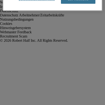
Impressum
Datenschutz
Datenschutz Arbeitnehmer/Zeitarbeitskräfte
Nutzungsbedingungen
Cookies
Hinweisgebersystem
Webmaster Feedback
Recruitment Scam