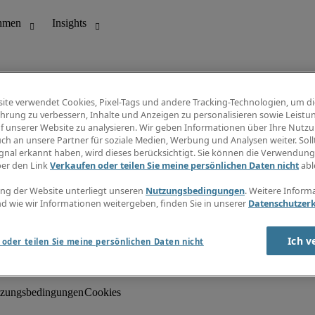
ite verwendet Cookies, Pixel-Tags und andere Tracking-Technologien, um di
hrung zu verbessern, Inhalte und Anzeigen zu personalisieren sowie Leistu
f unserer Website zu analysieren. Wir geben Informationen über Ihre Nutz
ch an unsere Partner für soziale Medien, Werbung und Analysen weiter. Sollt
gnal erkannt haben, wird dieses berücksichtigt. Sie können die Verwendun
ungswesen
Info Center
ber den Link
Verkaufen oder teilen Sie meine persönlichen Daten nicht
abl
Jobübersicht
Bereich
Gehaltsübersicht
ng der Website unterliegt unseren
Nutzungsbedingungen
. Weitere Inform
E-Learning
d wie wir Informationen weitergeben, finden Sie in unserer
Datenschutzer
Newsletter
Ich v
oder teilen Sie meine persönlichen Daten nicht
zungsbedingungen
Cookies