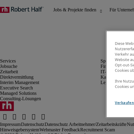
Diese Webs
Nutzererfa
Verkehr au
Website au
Opt-out-Si
Jobsuche
Finanz- & Rechn
Cookies ü
Zeitarbeit
IT-Bereich
Direktvermittlung
Kaufmännischer 
Ihre Nutzu
Interim Management
Legal
Cookies un
Executive Search
Managed Solutions
Consulting-Lösungen
Verkaufen 
Impressum
Datenschutz
Datenschutz Arbeitnehmer/Zeitarbeitskräfte
Nut
Hinweisgebersystem
Webmaster Feedback
Recruitment Scam