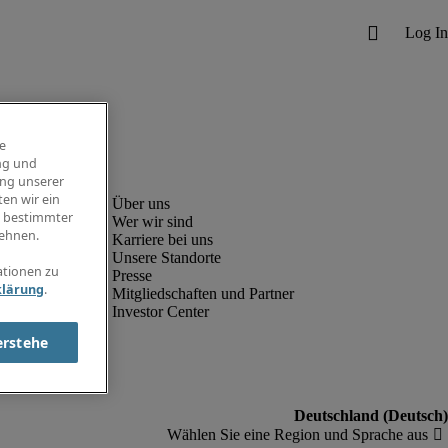
e
ng und
ung unserer
en wir ein
g bestimmter
Wer wir sind
ehnen.
Karriere bei uns
Unsere Standorte
ationen zu
Presse
klärung
.
Mitgliedschaften und Partner
Investor Center
erstehe