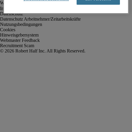
Impressum
Datenschutz
Datenschutz Arbeitnehmer/Zeitarbeitskräfte
Nutzungsbedingungen
Cookies
Hinweisgebersystem
Webmaster Feedback
Recruitment Scam