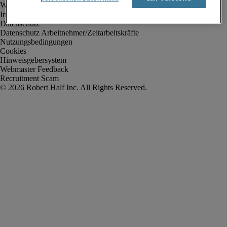
Impressum
Datenschutz
Datenschutz Arbeitnehmer/Zeitarbeitskräfte
Nutzungsbedingungen
Cookies
Hinweisgebersystem
Webmaster Feedback
Recruitment Scam