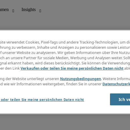
ite verwendet Cookies, Pixel-Tags und andere Tracking-Technologien, um di
hrung zu verbessern, Inhalte und Anzeigen zu personalisieren sowie Leistu
f unserer Website zu analysieren. Wir geben Informationen über Ihre Nutz
ungswesen
Info Center
ch an unsere Partner für soziale Medien, Werbung und Analysen weiter. Sollt
Jobübersicht
gnal erkannt haben, wird dieses berücksichtigt. Sie können die Verwendun
Bereich
Gehaltsübersicht
ber den Link
Verkaufen oder teilen Sie meine persönlichen Daten nicht
abl
E-Learning
Newsletter
ng der Website unterliegt unseren
Nutzungsbedingungen
. Weitere Inform
d wie wir Informationen weitergeben, finden Sie in unserer
Datenschutzer
Ich v
oder teilen Sie meine persönlichen Daten nicht
zungsbedingungen
Cookies