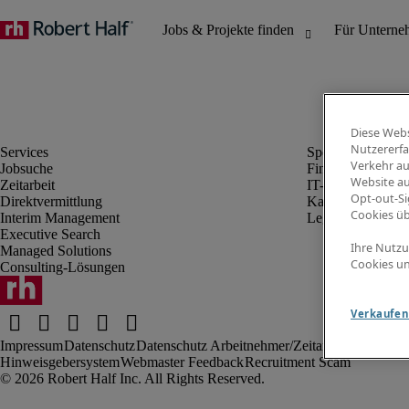
Diese Webs
Nutzererfa
Verkehr au
Jobsuche
Finanz- & Rechn
Website au
Zeitarbeit
IT-Bereich
Opt-out-Si
Direktvermittlung
Kaufmännischer 
Cookies ü
Interim Management
Legal
Executive Search
Ihre Nutzu
Managed Solutions
Cookies un
Consulting-Lösungen
Verkaufen 
Impressum
Datenschutz
Datenschutz Arbeitnehmer/Zeitarbeitskräfte
Nut
Hinweisgebersystem
Webmaster Feedback
Recruitment Scam