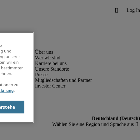
e
ng und
ung unserer
Wer wir sind
en wir ein
Karriere bei uns
g bestimmter
Unsere Standorte
ehnen.
Presse
Mitgliedschaften und Partner
ationen zu
Investor Center
klärung
.
erstehe