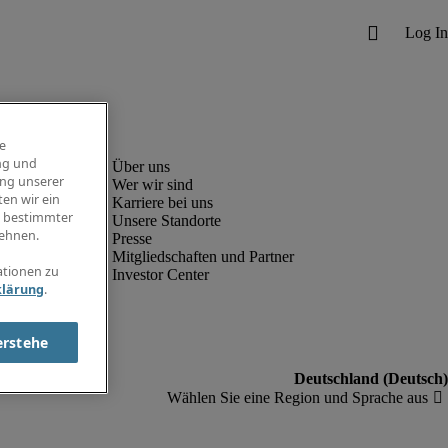
e
ng und
ung unserer
Wer wir sind
en wir ein
Karriere bei uns
g bestimmter
Unsere Standorte
ehnen.
Presse
Mitgliedschaften und Partner
ationen zu
Investor Center
klärung
.
erstehe