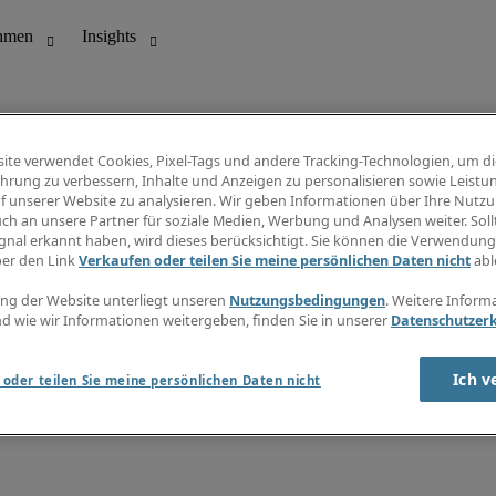
ite verwendet Cookies, Pixel-Tags und andere Tracking-Technologien, um di
hrung zu verbessern, Inhalte und Anzeigen zu personalisieren sowie Leistu
f unserer Website zu analysieren. Wir geben Informationen über Ihre Nutz
ungswesen
Info Center
ch an unsere Partner für soziale Medien, Werbung und Analysen weiter. Sollt
Jobübersicht
gnal erkannt haben, wird dieses berücksichtigt. Sie können die Verwendun
Bereich
Gehaltsübersicht
ber den Link
Verkaufen oder teilen Sie meine persönlichen Daten nicht
abl
E-Learning
Newsletter
ng der Website unterliegt unseren
Nutzungsbedingungen
. Weitere Inform
d wie wir Informationen weitergeben, finden Sie in unserer
Datenschutzer
Ich v
oder teilen Sie meine persönlichen Daten nicht
zungsbedingungen
Cookies