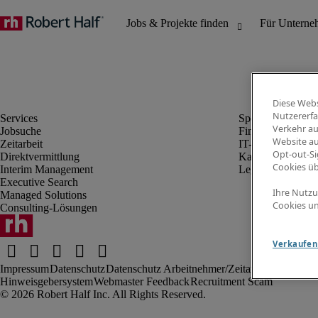
Diese Webs
Nutzererfa
Verkehr au
Jobsuche
Finanz- & Rechn
Website au
Zeitarbeit
IT-Bereich
Opt-out-Si
Direktvermittlung
Kaufmännischer 
Cookies ü
Interim Management
Legal
Executive Search
Ihre Nutzu
Managed Solutions
Cookies un
Consulting-Lösungen
Verkaufen 
Impressum
Datenschutz
Datenschutz Arbeitnehmer/Zeitarbeitskräfte
Nut
Hinweisgebersystem
Webmaster Feedback
Recruitment Scam