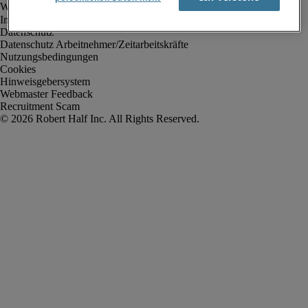
Impressum
Datenschutz
Datenschutz Arbeitnehmer/Zeitarbeitskräfte
Nutzungsbedingungen
Cookies
Hinweisgebersystem
Webmaster Feedback
Recruitment Scam