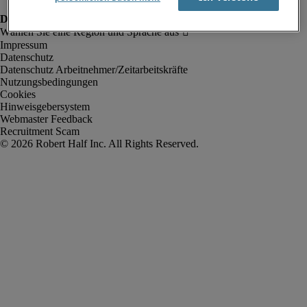
Impressum
Datenschutz
Datenschutz Arbeitnehmer/Zeitarbeitskräfte
Nutzungsbedingungen
Cookies
Hinweisgebersystem
Webmaster Feedback
Recruitment Scam