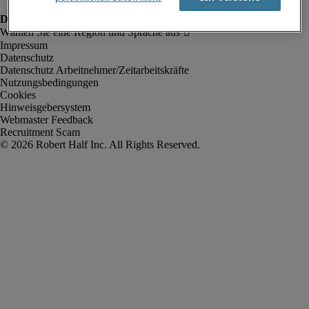
Impressum
Datenschutz
Datenschutz Arbeitnehmer/Zeitarbeitskräfte
Nutzungsbedingungen
Cookies
Hinweisgebersystem
Webmaster Feedback
Recruitment Scam