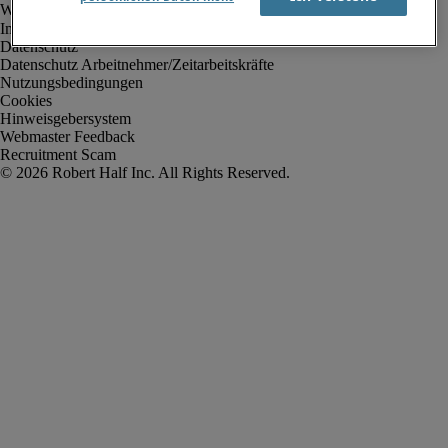
Impressum
Datenschutz
Datenschutz Arbeitnehmer/Zeitarbeitskräfte
Nutzungsbedingungen
Cookies
Hinweisgebersystem
Webmaster Feedback
Recruitment Scam