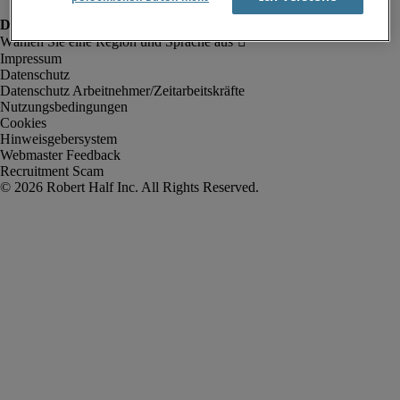
Impressum
Datenschutz
Datenschutz Arbeitnehmer/Zeitarbeitskräfte
Nutzungsbedingungen
Cookies
Hinweisgebersystem
Webmaster Feedback
Recruitment Scam