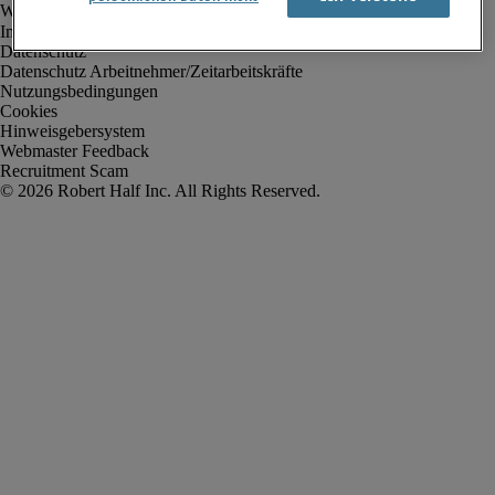
Impressum
Datenschutz
Datenschutz Arbeitnehmer/Zeitarbeitskräfte
Nutzungsbedingungen
Cookies
Hinweisgebersystem
Webmaster Feedback
Recruitment Scam