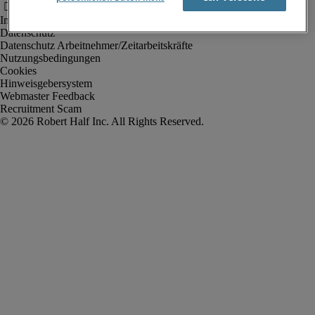
Impressum
Datenschutz
Datenschutz Arbeitnehmer/Zeitarbeitskräfte
Nutzungsbedingungen
Cookies
Hinweisgebersystem
Webmaster Feedback
Recruitment Scam