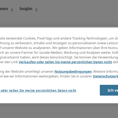
ite verwendet Cookies, Pixel-Tags und andere Tracking-Technologien, um di
hrung zu verbessern, Inhalte und Anzeigen zu personalisieren sowie Leistu
f unserer Website zu analysieren. Wir geben Informationen über Ihre Nutz
ungswesen
Info Center
ch an unsere Partner für soziale Medien, Werbung und Analysen weiter. Sollt
Jobübersicht
gnal erkannt haben, wird dieses berücksichtigt. Sie können die Verwendun
Bereich
Gehaltsübersicht
ber den Link
Verkaufen oder teilen Sie meine persönlichen Daten nicht
abl
E-Learning
Newsletter
ng der Website unterliegt unseren
Nutzungsbedingungen
. Weitere Inform
d wie wir Informationen weitergeben, finden Sie in unserer
Datenschutzer
Ich v
oder teilen Sie meine persönlichen Daten nicht
zungsbedingungen
Cookies