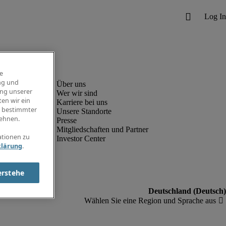
e
ng und
ung unserer
Wer wir sind
en wir ein
Karriere bei uns
g bestimmter
Unsere Standorte
ehnen.
Presse
Mitgliedschaften und Partner
ationen zu
Investor Center
klärung
.
erstehe