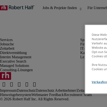
Diese Webs
Nutzererfa
Verkehr au
Jobsuche
Finanz- & Rechn
Website au
Zeitarbeit
IT-Bereich
Opt-out-Si
Direktvermittlung
Kaufmännischer 
Cookies ü
Interim Management
Legal
Executive Search
Ihre Nutzu
Managed Solutions
Cookies un
Consulting-Lösungen
Verkaufen 
Impressum
Datenschutz
Datenschutz Arbeitnehmer/Zeitarbeitskräfte
Nut
Hinweisgebersystem
Webmaster Feedback
Recruitment Scam