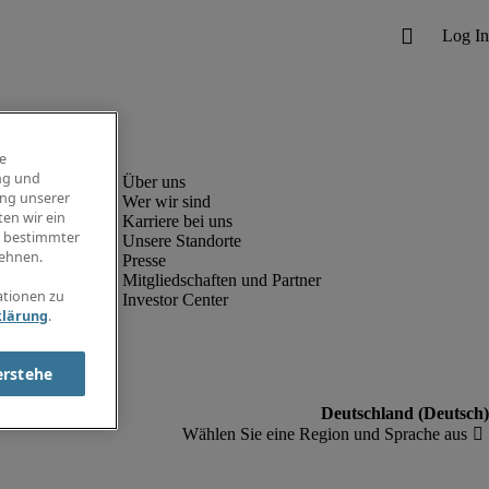
e
ng und
ung unserer
Wer wir sind
en wir ein
Karriere bei uns
g bestimmter
Unsere Standorte
ehnen.
Presse
Mitgliedschaften und Partner
ationen zu
Investor Center
klärung
.
erstehe