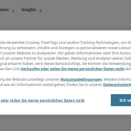
ite verwendet Cookies, Pixel-Tags und andere Tracking-Technologien, um di
hrung zu verbessern, Inhalte und Anzeigen zu personalisieren sowie Leistu
f unserer Website zu analysieren. Wir geben Informationen über Ihre Nutz
ungswesen
Info Center
ch an unsere Partner für soziale Medien, Werbung und Analysen weiter. Sollt
Jobübersicht
gnal erkannt haben, wird dieses berücksichtigt. Sie können die Verwendun
Bereich
Gehaltsübersicht
ber den Link
Verkaufen oder teilen Sie meine persönlichen Daten nicht
abl
E-Learning
Newsletter
ng der Website unterliegt unseren
Nutzungsbedingungen
. Weitere Inform
d wie wir Informationen weitergeben, finden Sie in unserer
Datenschutzer
Ich v
oder teilen Sie meine persönlichen Daten nicht
zungsbedingungen
Cookies