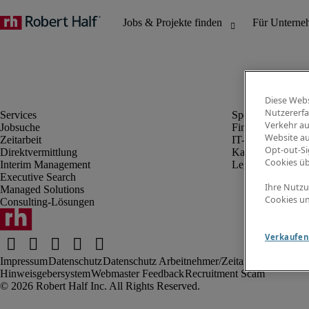
Diese Webs
Nutzererfa
Verkehr au
Jobsuche
Finanz- & Rechn
Website au
Zeitarbeit
IT-Bereich
Opt-out-Si
Direktvermittlung
Kaufmännischer 
Cookies ü
Interim Management
Legal
Executive Search
Ihre Nutzu
Managed Solutions
Cookies un
Consulting-Lösungen
Verkaufen 
Impressum
Datenschutz
Datenschutz Arbeitnehmer/Zeitarbeitskräfte
Nut
Hinweisgebersystem
Webmaster Feedback
Recruitment Scam