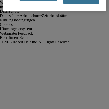
Impressum
Datenschutz
Datenschutz Arbeitnehmer/Zeitarbeitskräfte
Nutzungsbedingungen
Cookies
Hinweisgebersystem
Webmaster Feedback
Recruitment Scam