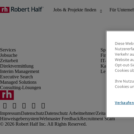
Diese Webs
Nutzererfa
Verkehr au
Jobsuche
Finanz- & Rechn
Website au
Zeitarbeit
IT-Bereich
Opt-out-Si
Direktvermittlung
Kaufmännischer 
Cookies ü
Interim Management
Legal
Executive Search
Ihre Nutzu
Managed Solutions
Cookies un
Consulting-Lösungen
Verkaufen 
Impressum
Datenschutz
Datenschutz Arbeitnehmer/Zeitarbeitskräfte
Nut
Hinweisgebersystem
Webmaster Feedback
Recruitment Scam