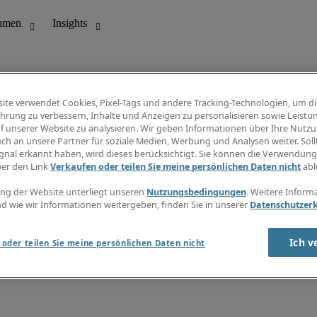
ite verwendet Cookies, Pixel-Tags und andere Tracking-Technologien, um di
hrung zu verbessern, Inhalte und Anzeigen zu personalisieren sowie Leistu
f unserer Website zu analysieren. Wir geben Informationen über Ihre Nutz
ungswesen
Info Center
ch an unsere Partner für soziale Medien, Werbung und Analysen weiter. Sollt
Jobübersicht
gnal erkannt haben, wird dieses berücksichtigt. Sie können die Verwendun
Bereich
Gehaltsübersicht
ber den Link
Verkaufen oder teilen Sie meine persönlichen Daten nicht
abl
E-Learning
Newsletter
ng der Website unterliegt unseren
Nutzungsbedingungen
. Weitere Inform
d wie wir Informationen weitergeben, finden Sie in unserer
Datenschutzer
Ich v
oder teilen Sie meine persönlichen Daten nicht
zungsbedingungen
Cookies