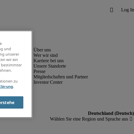
e
ng und
ung unserer
Wer wir sind
en wir ein
Karriere bei uns
g bestimmter
Unsere Standorte
ehnen.
Presse
Mitgliedschaften und Partner
ationen zu
Investor Center
klärung
.
erstehe