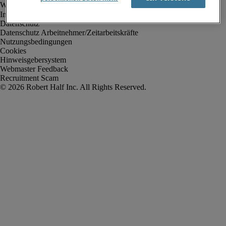
Impressum
Datenschutz
Datenschutz Arbeitnehmer/Zeitarbeitskräfte
Nutzungsbedingungen
Cookies
Hinweisgebersystem
Webmaster Feedback
Recruitment Scam