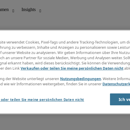
ite verwendet Cookies, Pixel-Tags und andere Tracking-Technologien, um di
hrung zu verbessern, Inhalte und Anzeigen zu personalisieren sowie Leistu
f unserer Website zu analysieren. Wir geben Informationen über Ihre Nutz
ungswesen
Info Center
ch an unsere Partner für soziale Medien, Werbung und Analysen weiter. Sollt
Jobübersicht
gnal erkannt haben, wird dieses berücksichtigt. Sie können die Verwendun
Bereich
Gehaltsübersicht
ber den Link
Verkaufen oder teilen Sie meine persönlichen Daten nicht
abl
E-Learning
Newsletter
ng der Website unterliegt unseren
Nutzungsbedingungen
. Weitere Inform
d wie wir Informationen weitergeben, finden Sie in unserer
Datenschutzer
Ich v
oder teilen Sie meine persönlichen Daten nicht
zungsbedingungen
Cookies