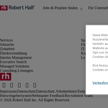
Diese Webs
Nutzererfa
Verkehr au
Jobsuche
Finanz- & Rechn
Website au
Zeitarbeit
IT-Bereich
Opt-out-Si
Direktvermittlung
Kaufmännischer 
Cookies ü
Interim Management
Legal
Executive Search
Ihre Nutzu
Managed Solutions
Cookies un
Consulting-Lösungen
Verkaufen 
Impressum
Datenschutz
Datenschutz Arbeitnehmer/Zeitarbeitskräfte
Nut
Hinweisgebersystem
Webmaster Feedback
Recruitment Scam