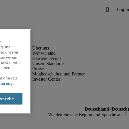
e
ng und
ung unserer
Wer wir sind
en wir ein
Karriere bei uns
g bestimmter
Unsere Standorte
ehnen.
Presse
Mitgliedschaften und Partner
ationen zu
Investor Center
klärung
.
erstehe