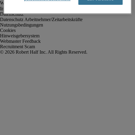
Impressum
Datenschutz
Datenschutz Arbeitnehmer/Zeitarbeitskräfte
Nutzungsbedingungen
Cookies
Hinweisgebersystem
Webmaster Feedback
Recruitment Scam