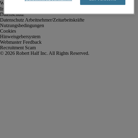
Impressum
Datenschutz
Datenschutz Arbeitnehmer/Zeitarbeitskräfte
Nutzungsbedingungen
Cookies
Hinweisgebersystem
Webmaster Feedback
Recruitment Scam