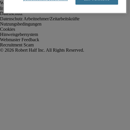
Impressum
Datenschutz
Datenschutz Arbeitnehmer/Zeitarbeitskräfte
Nutzungsbedingungen
Cookies
Hinweisgebersystem
Webmaster Feedback
Recruitment Scam