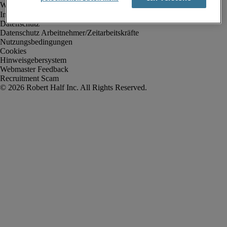
Impressum
Datenschutz
Datenschutz Arbeitnehmer/Zeitarbeitskräfte
Nutzungsbedingungen
Cookies
Hinweisgebersystem
Webmaster Feedback
Recruitment Scam