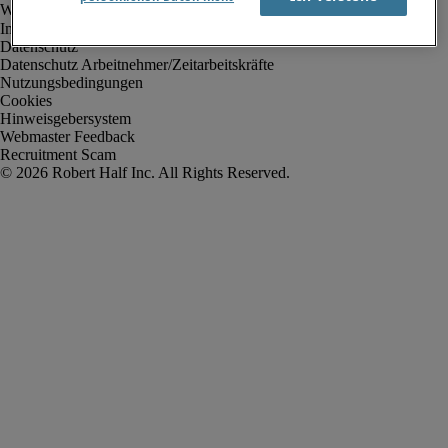
Impressum
Datenschutz
Datenschutz Arbeitnehmer/Zeitarbeitskräfte
Nutzungsbedingungen
Cookies
Hinweisgebersystem
Webmaster Feedback
Recruitment Scam