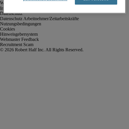
Impressum
Datenschutz
Datenschutz Arbeitnehmer/Zeitarbeitskräfte
Nutzungsbedingungen
Cookies
Hinweisgebersystem
Webmaster Feedback
Recruitment Scam