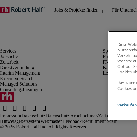
Diese Webs
Nutzererfa
Verkehr au
Jobsuche
Finanz- & Rechn
Website au
Zeitarbeit
IT-Bereich
Opt-out-Si
Direktvermittlung
Kaufmännischer 
Cookies ü
Interim Management
Legal
Executive Search
Ihre Nutzu
Managed Solutions
Cookies un
Consulting-Lösungen
Verkaufen 
Impressum
Datenschutz
Datenschutz Arbeitnehmer/Zeitarbeitskräfte
Nut
Hinweisgebersystem
Webmaster Feedback
Recruitment Scam