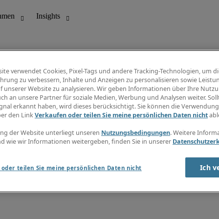
ite verwendet Cookies, Pixel-Tags und andere Tracking-Technologien, um di
hrung zu verbessern, Inhalte und Anzeigen zu personalisieren sowie Leistu
f unserer Website zu analysieren. Wir geben Informationen über Ihre Nutz
ungswesen
Info Center
ch an unsere Partner für soziale Medien, Werbung und Analysen weiter. Sollt
Jobübersicht
gnal erkannt haben, wird dieses berücksichtigt. Sie können die Verwendun
Bereich
Gehaltsübersicht
ber den Link
Verkaufen oder teilen Sie meine persönlichen Daten nicht
abl
E-Learning
Newsletter
ng der Website unterliegt unseren
Nutzungsbedingungen
. Weitere Inform
d wie wir Informationen weitergeben, finden Sie in unserer
Datenschutzer
Ich v
oder teilen Sie meine persönlichen Daten nicht
zungsbedingungen
Cookies