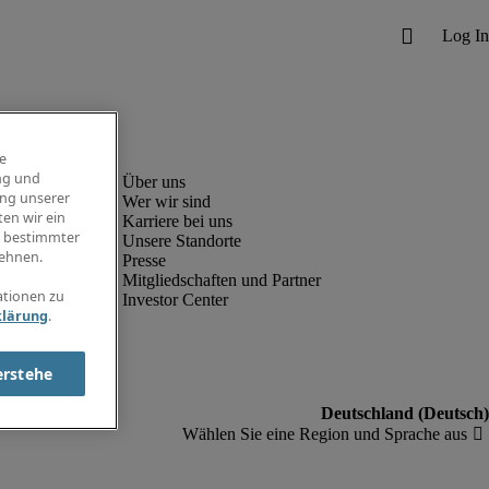
e
ng und
ung unserer
Wer wir sind
en wir ein
Karriere bei uns
g bestimmter
Unsere Standorte
ehnen.
Presse
Mitgliedschaften und Partner
ationen zu
Investor Center
klärung
.
erstehe