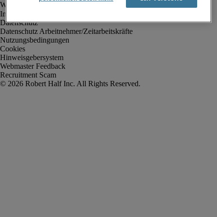
Impressum
Datenschutz
Datenschutz Arbeitnehmer/Zeitarbeitskräfte
Nutzungsbedingungen
Cookies
Hinweisgebersystem
Webmaster Feedback
Recruitment Scam