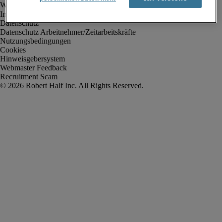
Impressum
Datenschutz
Datenschutz Arbeitnehmer/Zeitarbeitskräfte
Nutzungsbedingungen
Cookies
Hinweisgebersystem
Webmaster Feedback
Recruitment Scam