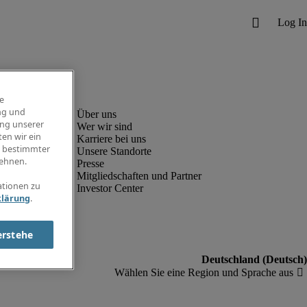
e
ng und
ung unserer
Wer wir sind
en wir ein
Karriere bei uns
g bestimmter
Unsere Standorte
ehnen.
Presse
Mitgliedschaften und Partner
ationen zu
Investor Center
klärung
.
erstehe