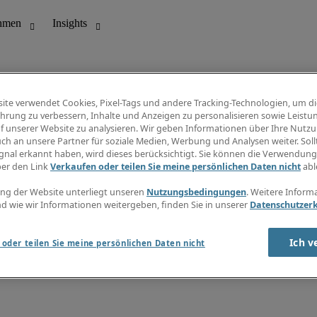
ite verwendet Cookies, Pixel-Tags und andere Tracking-Technologien, um di
hrung zu verbessern, Inhalte und Anzeigen zu personalisieren sowie Leistu
f unserer Website zu analysieren. Wir geben Informationen über Ihre Nutz
ungswesen
Info Center
ch an unsere Partner für soziale Medien, Werbung und Analysen weiter. Sollt
Jobübersicht
gnal erkannt haben, wird dieses berücksichtigt. Sie können die Verwendun
Bereich
Gehaltsübersicht
ber den Link
Verkaufen oder teilen Sie meine persönlichen Daten nicht
abl
E-Learning
Newsletter
ng der Website unterliegt unseren
Nutzungsbedingungen
. Weitere Inform
d wie wir Informationen weitergeben, finden Sie in unserer
Datenschutzer
Ich v
oder teilen Sie meine persönlichen Daten nicht
zungsbedingungen
Cookies