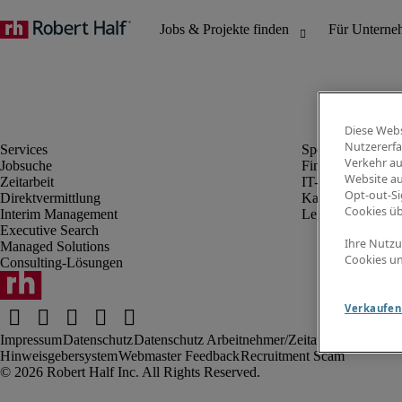
Diese Webs
Nutzererfa
Verkehr au
Jobsuche
Finanz- & Rechn
Website au
Zeitarbeit
IT-Bereich
Opt-out-Si
Direktvermittlung
Kaufmännischer 
Cookies ü
Interim Management
Legal
Executive Search
Ihre Nutzu
Managed Solutions
Cookies un
Consulting-Lösungen
Verkaufen 
Impressum
Datenschutz
Datenschutz Arbeitnehmer/Zeitarbeitskräfte
Nut
Hinweisgebersystem
Webmaster Feedback
Recruitment Scam